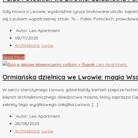
Gdy mowa o Lwowie, wyobraźnia rysuje brukowane uliczki, zapach 
się z pulsem współczesnej sztuki. To – Pałac Potockich, prawdziwa 
Autor: Leo Apartment
08/11/2025
Architektura
,
Lwów
Read More
Ormiańska dzielnica we Lwowie: magia Ws
W sercu starożytnego Lwowa, gdzie każdy kamień szepcze historie 
klejnot architektonicznego dziedzictwa miasta, który zaprasza Cię w 
sekrety tego wyjątkowego zakątka Lwowa. […]
Autor: Leo Apartment
28/08/2025
Architektura
,
Lwów