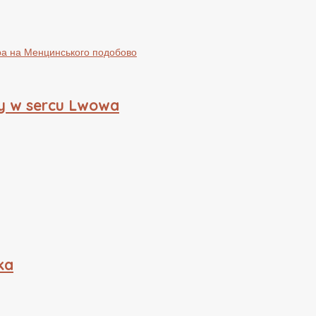
y w sercu Lwowa
ka