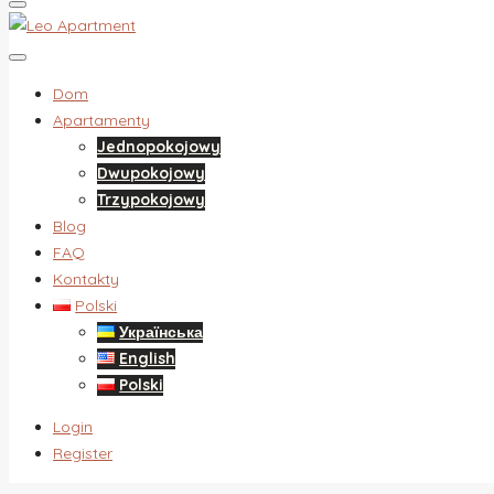
Dom
Apartamenty
Jednopokojowy
Dwupokojowy
Trzypokojowy
Blog
FAQ
Kontakty
Polski
Українська
English
Polski
Login
Register