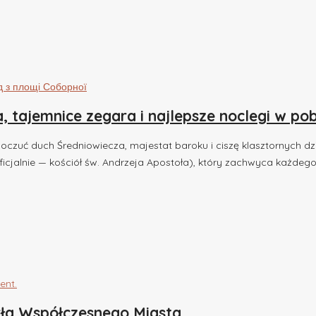
 tajemnice zegara i najlepsze noclegi w pob
czuć duch Średniowiecza, majestat baroku i ciszę klasztornych dzi
icjalnie — kościół św. Andrzeja Apostoła), który zachwyca każdego 
rła Współczesnego Miasta