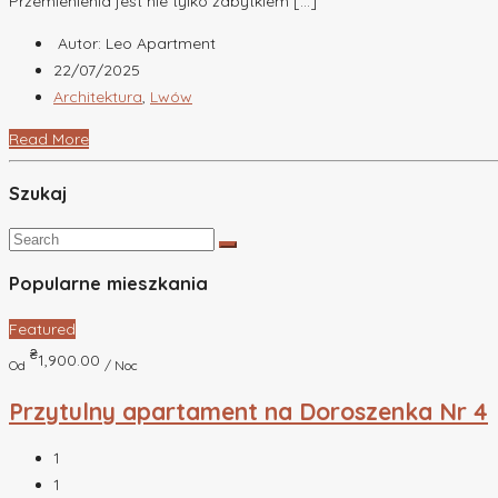
Przemienienia jest nie tylko zabytkiem […]
Autor: Leo Apartment
22/07/2025
Architektura
,
Lwów
Read More
Szukaj
Popularne mieszkania
Featured
₴
1,900.00
Od
/ Noc
Przytulny apartament na Doroszenka Nr 4
1
1